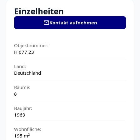
Einzelheiten
mail
Kontakt aufnehmen
Objektnummer:
H 677 23
Land:
Deutschland
Räume:
8
Baujahr:
1969
Wohnfläche:
195 m²