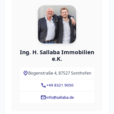
Ing. H. Sallaba Immobilien
e.K.
location_on
Bogenstraße 4, 87527 Sonthofen
call
+49 8321 9050
mail
info@sallaba.de