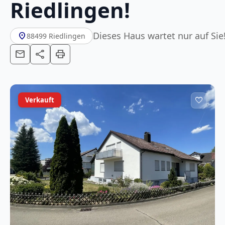
Riedlingen!
Dieses Haus wartet nur auf Sie
location_on
88499 Riedlingen
mail
share
print
favorite
Verkauft