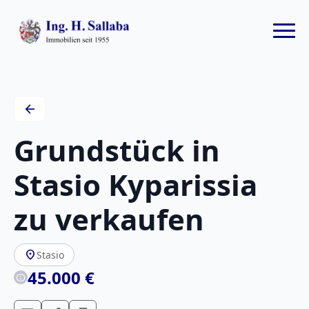
arrow_back
Grundstück in
Stasio Kyparissia
zu verkaufen
location_on
Stasio
45.000 €
info