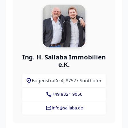
Ing. H. Sallaba Immobilien
e.K.
location_on
Bogenstraße 4, 87527 Sonthofen
call
+49 8321 9050
mail
info@sallaba.de