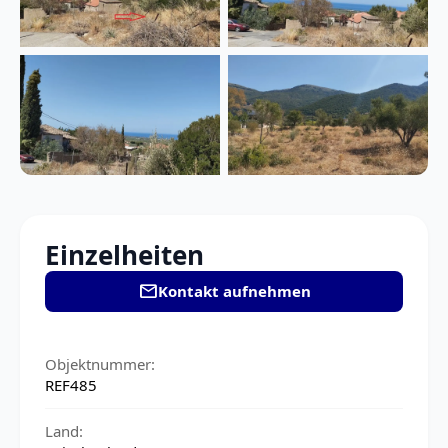
Einzelheiten
mail
Kontakt aufnehmen
Objektnummer:
REF485
Land: