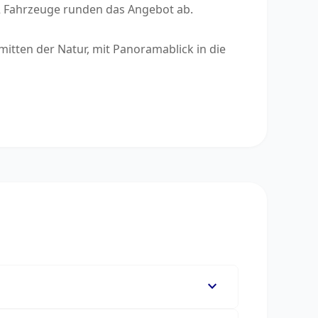
1–2 Fahrzeuge runden das Angebot ab.
itten der Natur, mit Panoramablick in die
expand_more