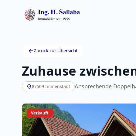
arrow_back
Zurück zur Übersicht
Zuhause zwische
Ansprechende Doppelhau
location_on
87509 Immenstadt
Verkauft