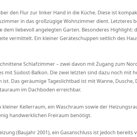
er den Flur zur linker Hand in die Küche. Diese ist kompakt
gszimmer in das großzügige Wohnzimmer dient. Letzteres b
dem liebevoll angelegten Garten. Besonderes Highlight: d
ite vermittelt. Ein kleiner Geräteschuppen seitlich des Ha
schnittene Schlafzimmer – zwei davon mit Zugang zum Nor
 mit Südost-Balkon. Die zwei letzten sind dazu noch mit h
n ist. Das geräumige Tageslichtbad ist mit Wanne, Dusche
 Stauraum im Dachboden erreichbar.
 kleiner Kellerraum, ein Waschraum sowie der Heizungsrau
enig handwerklichen Freiraum benötigt.
eizung (Baujahr 2001), ein Gasanschluss ist jedoch bereits