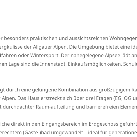
iner besonders praktischen und aussichtsreichen Wohngeg
gkulisse der Allgäuer Alpen. Die Umgebung bietet eine id
Radfahren oder Wintersport. Der nahegelegene Alpsee lädt
chen Lage sind die Innenstadt, Einkaufsmöglichkeiten, Schu
ugt durch eine gelungene Kombination aus großzügigem 
 Alpen. Das Haus erstreckt sich über drei Etagen (EG, OG un
 durchdachter Raum-aufteilung und barrierefreien Elemen
lche direkt in den Eingangsbereich im Erdgeschoss geführt 
gerechtem (Gäste-)bad umgewandelt – ideal für generatio