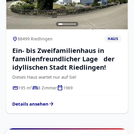
location_on
88499 Riedlingen
HAUS
Ein- bis Zweifamilienhaus in
familienfreundlicher Lage der
idyllischen Stadt Riedlingen!
Dieses Haus wartet nur auf Sie!
straighten
bed
calendar_today
195 m²
8 Zimmer
1969
arrow_forward
Details ansehen