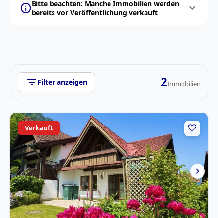
Bitte beachten: Manche Immobilien werden
info
expand_more
bereits vor Veröffentlichung verkauft
2
filter_list
Filter anzeigen
Immobilien
favorite
Verkauft
chevron_right