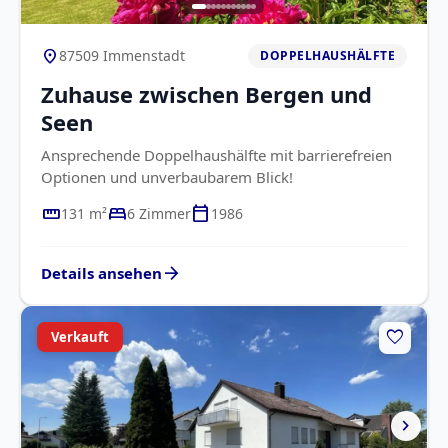
location_on
87509 Immenstadt
DOPPELHAUSHÄLFTE
Zuhause zwischen Bergen und
Seen
Ansprechende Doppelhaushälfte mit barrierefreien
Optionen und unverbaubarem Blick!
straighten
bed
calendar_today
131 m²
6 Zimmer
1986
arrow_forward
Details ansehen
favorite
Verkauft
chevron_right