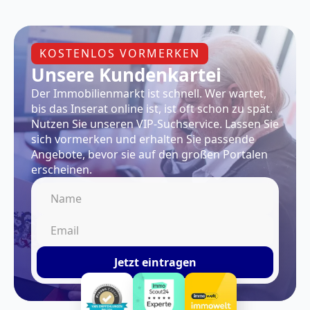
KOSTENLOS VORMERKEN
Unsere Kundenkartei
Der Immobilienmarkt ist schnell. Wer wartet,
bis das Inserat online ist, ist oft schon zu spät.
Nutzen Sie unseren VIP-Suchservice. Lassen Sie
sich vormerken und erhalten Sie passende
Angebote, bevor sie auf den großen Portalen
erscheinen.
Jetzt eintragen