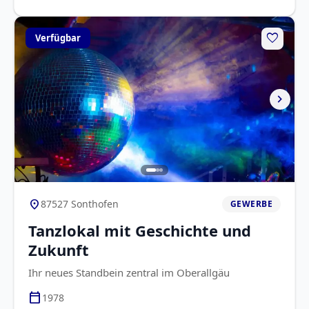
favorite
Verfügbar
chevron_right
location_on
87527 Sonthofen
GEWERBE
Tanzlokal mit Geschichte und
Zukunft
Ihr neues Standbein zentral im Oberallgäu
calendar_today
1978