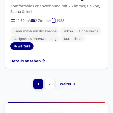
Komfortable Ferienwohnung mit 2 Zimmer, Balkon,
Sauna & mehr
straighten
bed
calendar_today
42.39 m²
2 Zimmer
1988
Badezimmer mit Badewanne
Balkon
Einbauküche
Geeignet als Ferienwohnung
Hausmeister
+6 weitere
arrow_forward
Details ansehen
1
2
Weiter →