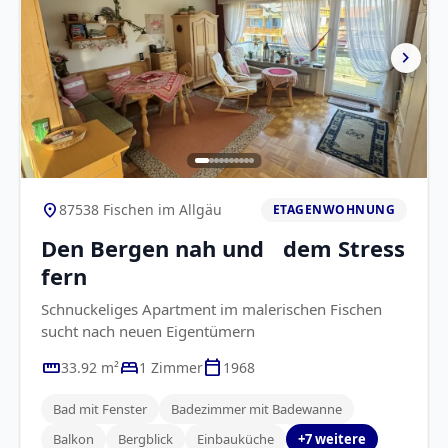
chevron_right
location_on
87538 Fischen im Allgäu
ETAGENWOHNUNG
Den Bergen nah und dem Stress
fern
Schnuckeliges Apartment im malerischen Fischen
sucht nach neuen Eigentümern
straighten
bed
calendar_today
33.92 m²
1 Zimmer
1968
Bad mit Fenster
Badezimmer mit Badewanne
Balkon
Bergblick
Einbauküche
+7 weitere