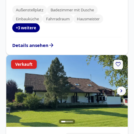
Außenstellplatz
Badezimmer mit Dusche
Einbauküche
Fahrradraum
Hausmeister
+3 weitere
arrow_forward
Details ansehen
favorite
Verkauft
chevron_right