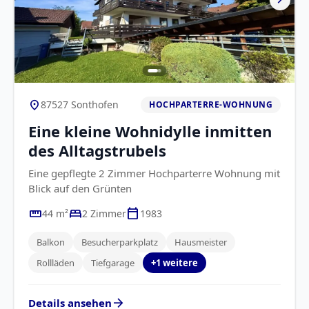
location_on
87527 Sonthofen
HOCHPARTERRE-WOHNUNG
Eine kleine Wohnidylle inmitten
des Alltagstrubels
Eine gepflegte 2 Zimmer Hochparterre Wohnung mit
Blick auf den Grünten
straighten
bed
calendar_today
44 m²
2 Zimmer
1983
Balkon
Besucherparkplatz
Hausmeister
Rollläden
Tiefgarage
+1 weitere
arrow_forward
Details ansehen