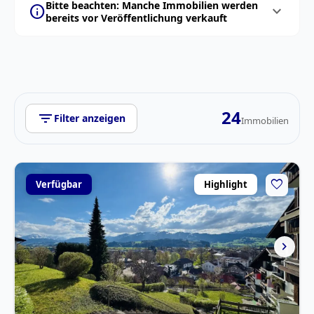
Bitte beachten: Manche Immobilien werden
info
expand_more
bereits vor Veröffentlichung verkauft
24
filter_list
Filter anzeigen
Immobilien
favorite
Verfügbar
Highlight
chevron_right