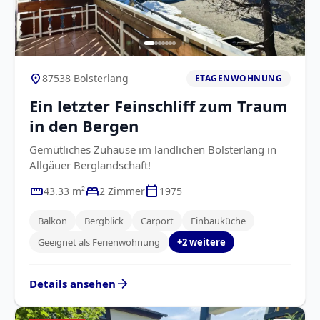
location_on
87538 Bolsterlang
ETAGENWOHNUNG
Ein letzter Feinschliff zum Traum
in den Bergen
Gemütliches Zuhause im ländlichen Bolsterlang in
Allgäuer Berglandschaft!
straighten
bed
calendar_today
43.33 m²
2 Zimmer
1975
Balkon
Bergblick
Carport
Einbauküche
Geeignet als Ferienwohnung
+2 weitere
arrow_forward
Details ansehen