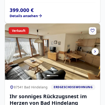
399.000 €
arrow_forward
Details ansehen
favorite
Verkauft
chevron_right
location_on
87541 Bad Hindelang
ERDGESCHOSSWOHNUNG
Ihr sonniges Rückzugsnest im
Herzen von Bad Hindelang