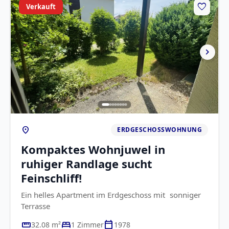
favorite
Verkauft
chevron_right
location_on
ERDGESCHOSSWOHNUNG
Kompaktes Wohnjuwel in
ruhiger Randlage sucht
Feinschliff!
Ein helles Apartment im Erdgeschoss mit sonniger
Terrasse
straighten
bed
calendar_today
32.08 m²
1 Zimmer
1978