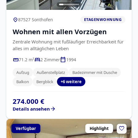
location_on
87527 Sonthofen
ETAGENWOHNUNG
Wohnen mit allen Vorzügen
Zentrale Wohnung mit fußläufiger Erreichbarkeit für
alles im alltäglichen Leben
straighten
bed
calendar_today
71.2 m²
2 Zimmer
1994
Aufzug
Außenstellplatz
Badezimmer mit Dusche
Balkon
Bergblick
+6 weitere
274.000 €
arrow_forward
Details ansehen
favorite
Verfügbar
Highlight