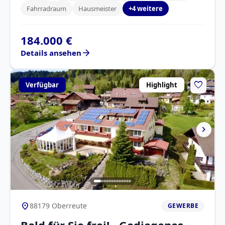
Fahrradraum
Hausmeister
+4 weitere
184.000 €
arrow_forward
Details ansehen
favorite
Verfügbar
Highlight
chevron_right
location_on
88179 Oberreute
GEWERBE
Bald für Sie frei! Gediegenes