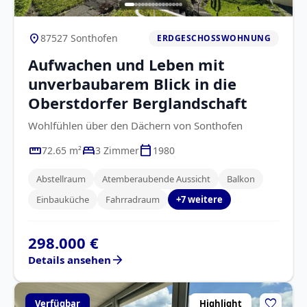
location_on
87527 Sonthofen
ERDGESCHOSSWOHNUNG
Aufwachen und Leben mit
unverbaubarem Blick in die
Oberstdorfer Berglandschaft
Wohlfühlen über den Dächern von Sonthofen
straighten
bed
calendar_today
72.65 m²
3 Zimmer
1980
Abstellraum
Atemberaubende Aussicht
Balkon
Einbauküche
Fahrradraum
+7 weitere
298.000 €
arrow_forward
Details ansehen
favorite
Verfügbar
Highlight