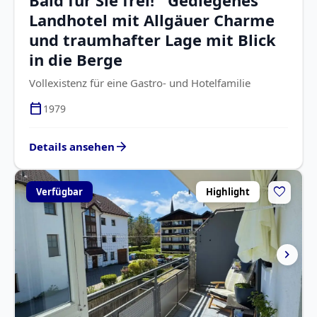
Landhotel mit Allgäuer Charme
und traumhafter Lage mit Blick
in die Berge
Vollexistenz für eine Gastro- und Hotelfamilie
calendar_today
1979
arrow_forward
Details ansehen
favorite
Verfügbar
Highlight
chevron_right