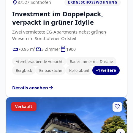
location_on
87527 Sonthofen
ERDGESCHOSSWOHNUNG
Investment im Doppelpack,
verpackt in grüner Idylle
Zwei vermietete EG-Apartments nebst grünen
Wiesen im Sonthofener Ortsteil
straighten
bed
calendar_today
70.95 m²
3 Zimmer
1900
Atemberaubende Aussicht
Badezimmer mit Dusche
Bergblick
Einbauküche
Kellerabteil
+1 weitere
arrow_forward
Details ansehen
favorite
Verkauft
chevron_right