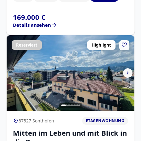
169.000 €
arrow_forward
Details ansehen
favorite
Reserviert
Highlight
chevron_right
location_on
87527 Sonthofen
ETAGENWOHNUNG
Mitten im Leben und mit Blick in