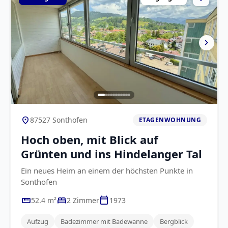
chevron_right
location_on
87527 Sonthofen
ETAGENWOHNUNG
Hoch oben, mit Blick auf
Grünten und ins Hindelanger Tal
Ein neues Heim an einem der höchsten Punkte in
Sonthofen
straighten
bed
calendar_today
52.4 m²
2 Zimmer
1973
Aufzug
Badezimmer mit Badewanne
Bergblick