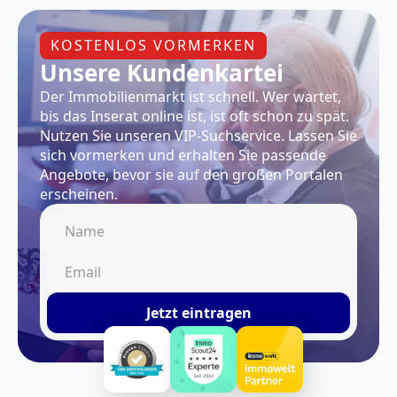
KOSTENLOS VORMERKEN
Unsere Kundenkartei
Der Immobilienmarkt ist schnell. Wer wartet,
bis das Inserat online ist, ist oft schon zu spät.
Nutzen Sie unseren VIP-Suchservice. Lassen Sie
sich vormerken und erhalten Sie passende
Angebote, bevor sie auf den großen Portalen
erscheinen.
Jetzt eintragen