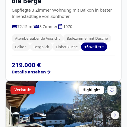
die Berge
Gepflegte 3 Zimmer Wohnung mit Balkon in bester
Innenstadtlage von Sonthofen
straighten
bed
calendar_today
72.15 m²
3 Zimmer
1970
Atemberaubende Aussicht
Badezimmer mit Dusche
Balkon
Bergblick
Einbauküche
+5 weitere
219.000 €
arrow_forward
Details ansehen
favorite
Verkauft
Highlight
chevron_right