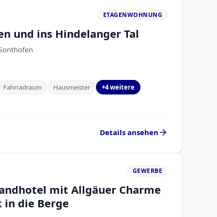
ETAGENWOHNUNG
en und ins Hindelanger Tal
 Sonthofen
Fahrradraum
Hausmeister
+4 weitere
arrow_forward
Details ansehen
GEWERBE
Landhotel mit Allgäuer Charme
 in die Berge