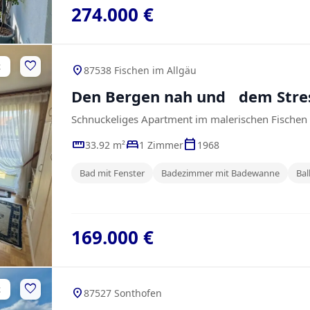
274.000 €
favorite
t
location_on
87538 Fischen im Allgäu
Den Bergen nah und dem Stres
Schnuckeliges Apartment im malerischen Fische
straighten
bed
calendar_today
33.92 m²
1 Zimmer
1968
Bad mit Fenster
Badezimmer mit Badewanne
Ba
169.000 €
favorite
t
location_on
87527 Sonthofen