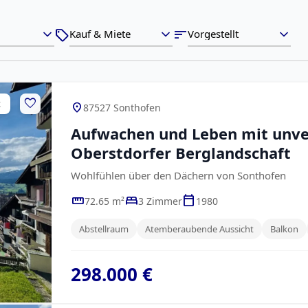
sell
sort
favorite
t
location_on
87527 Sonthofen
Aufwachen und Leben mit unve
Oberstdorfer Berglandschaft
Wohlfühlen über den Dächern von Sonthofen
straighten
bed
calendar_today
72.65 m²
3 Zimmer
1980
Abstellraum
Atemberaubende Aussicht
Balkon
298.000 €