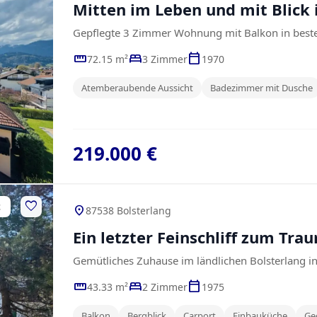
Mitten im Leben und mit Blick 
Gepflegte 3 Zimmer Wohnung mit Balkon in beste
straighten
bed
calendar_today
72.15 m²
3 Zimmer
1970
Atemberaubende Aussicht
Badezimmer mit Dusche
219.000 €
favorite
t
location_on
87538 Bolsterlang
Ein letzter Feinschliff zum Tra
Gemütliches Zuhause im ländlichen Bolsterlang in
straighten
bed
calendar_today
43.33 m²
2 Zimmer
1975
Balkon
Bergblick
Carport
Einbauküche
Ge