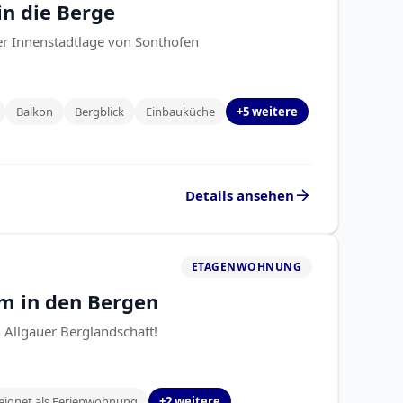
in die Berge
r Innenstadtlage von Sonthofen
Balkon
Bergblick
Einbauküche
+5 weitere
arrow_forward
Details ansehen
ETAGENWOHNUNG
um in den Bergen
 Allgäuer Berglandschaft!
eignet als Ferienwohnung
+2 weitere