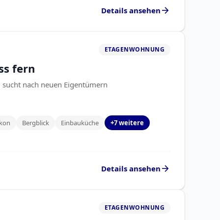
arrow_forward
Details ansehen
ETAGENWOHNUNG
s fern
n sucht nach neuen Eigentümern
lkon
Bergblick
Einbauküche
+7 weitere
arrow_forward
Details ansehen
ETAGENWOHNUNG