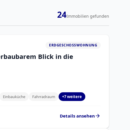
24
Immobilien gefunden
ERDGESCHOSSWOHNUNG
rbaubarem Blick in die
Einbauküche
Fahrradraum
+7 weitere
arrow_forward
Details ansehen