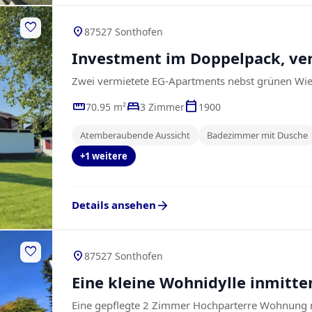
favorite
location_on
87527 Sonthofen
Investment im Doppelpack, ver
Zwei vermietete EG-Apartments nebst grünen Wie
straighten
bed
calendar_today
70.95 m²
3 Zimmer
1900
Atemberaubende Aussicht
Badezimmer mit Dusche
+1 weitere
arrow_forward
Details ansehen
favorite
location_on
87527 Sonthofen
Eine kleine Wohnidylle inmitte
Eine gepflegte 2 Zimmer Hochparterre Wohnung m