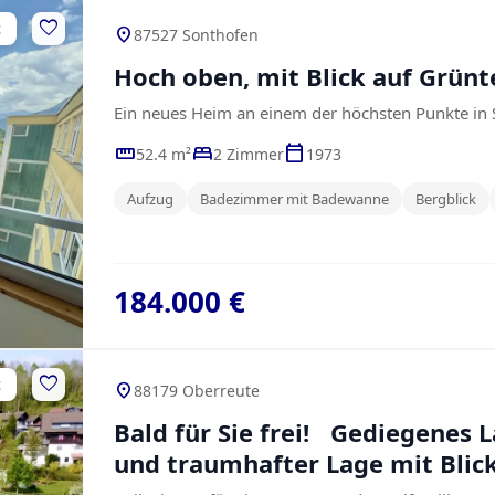
favorite
t
location_on
87527 Sonthofen
Hoch oben, mit Blick auf Grünt
Ein neues Heim an einem der höchsten Punkte in
straighten
bed
calendar_today
52.4 m²
2 Zimmer
1973
Aufzug
Badezimmer mit Badewanne
Bergblick
184.000 €
favorite
t
location_on
88179 Oberreute
Bald für Sie frei! Gediegenes 
und traumhafter Lage mit Blick