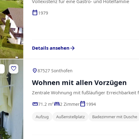
Vollexistenz für eine Gastro- und Hotelfamilie
calendar_today
1979
arrow_forward
Details ansehen
favorite
t
location_on
87527 Sonthofen
Wohnen mit allen Vorzügen
Zentrale Wohnung mit fußläufiger Erreichbarkeit f
straighten
bed
calendar_today
71.2 m²
2 Zimmer
1994
Aufzug
Außenstellplatz
Badezimmer mit Dusche