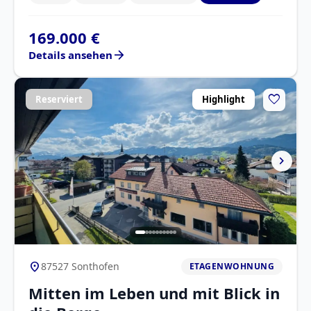
169.000 €
arrow_forward
Details ansehen
favorite
Reserviert
Highlight
chevron_right
location_on
87527 Sonthofen
ETAGENWOHNUNG
Mitten im Leben und mit Blick in