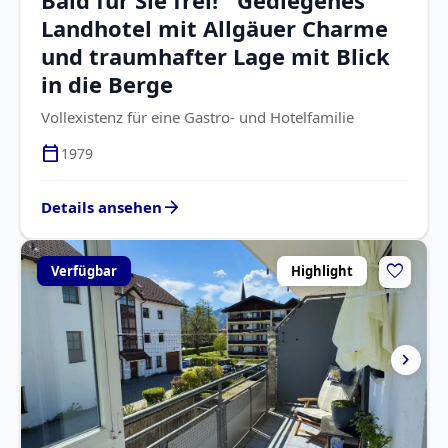
Landhotel mit Allgäuer Charme
und traumhafter Lage mit Blick
in die Berge
Vollexistenz für eine Gastro- und Hotelfamilie
calendar_today
1979
arrow_forward
Details ansehen
favorite
Verfügbar
Highlight
chevron_right