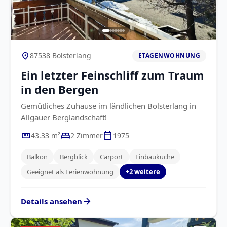
location_on
87538 Bolsterlang
ETAGENWOHNUNG
Ein letzter Feinschliff zum Traum
in den Bergen
Gemütliches Zuhause im ländlichen Bolsterlang in
Allgäuer Berglandschaft!
straighten
bed
calendar_today
43.33 m²
2 Zimmer
1975
Balkon
Bergblick
Carport
Einbauküche
Geeignet als Ferienwohnung
+2 weitere
arrow_forward
Details ansehen