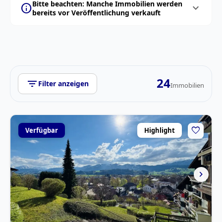
Bitte beachten: Manche Immobilien werden
info
expand_more
bereits vor Veröffentlichung verkauft
24
filter_list
Filter anzeigen
Immobilien
favorite
Verfügbar
Highlight
chevron_right