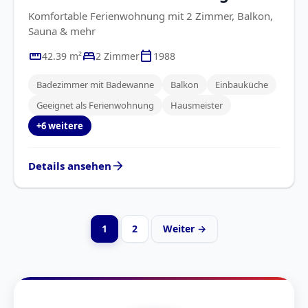
Komfortable Ferienwohnung mit 2 Zimmer, Balkon,
Sauna & mehr
straighten
bed
calendar_today
42.39 m²
2 Zimmer
1988
Badezimmer mit Badewanne
Balkon
Einbauküche
Geeignet als Ferienwohnung
Hausmeister
+6 weitere
arrow_forward
Details ansehen
1
2
Weiter →