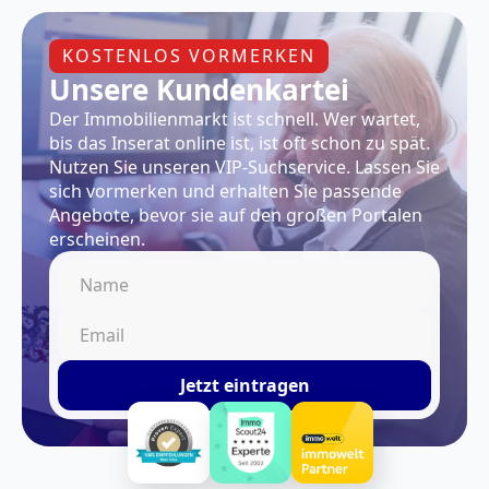
KOSTENLOS VORMERKEN
Unsere Kundenkartei
Der Immobilienmarkt ist schnell. Wer wartet,
bis das Inserat online ist, ist oft schon zu spät.
Nutzen Sie unseren VIP-Suchservice. Lassen Sie
sich vormerken und erhalten Sie passende
Angebote, bevor sie auf den großen Portalen
erscheinen.
Jetzt eintragen