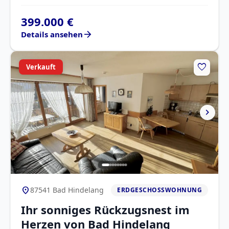
399.000 €
arrow_forward
Details ansehen
favorite
Verkauft
chevron_right
location_on
87541 Bad Hindelang
ERDGESCHOSSWOHNUNG
Ihr sonniges Rückzugsnest im
Herzen von Bad Hindelang