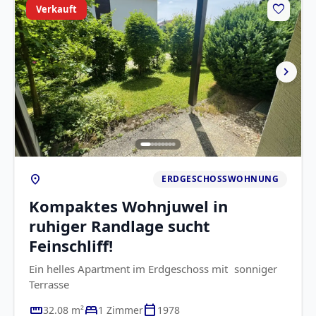
favorite
Verkauft
chevron_right
location_on
ERDGESCHOSSWOHNUNG
Kompaktes Wohnjuwel in
ruhiger Randlage sucht
Feinschliff!
Ein helles Apartment im Erdgeschoss mit sonniger
Terrasse
straighten
bed
calendar_today
32.08 m²
1 Zimmer
1978