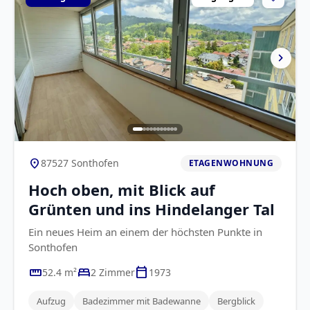
chevron_right
location_on
87527 Sonthofen
ETAGENWOHNUNG
Hoch oben, mit Blick auf
Grünten und ins Hindelanger Tal
Ein neues Heim an einem der höchsten Punkte in
Sonthofen
straighten
bed
calendar_today
52.4 m²
2 Zimmer
1973
Aufzug
Badezimmer mit Badewanne
Bergblick