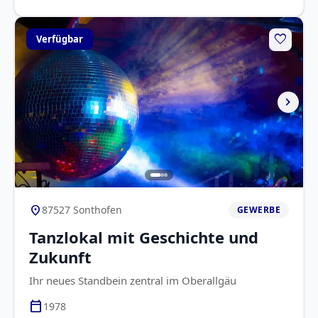
favorite
Verfügbar
chevron_right
location_on
87527 Sonthofen
GEWERBE
Tanzlokal mit Geschichte und
Zukunft
Ihr neues Standbein zentral im Oberallgäu
calendar_today
1978