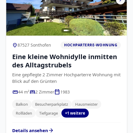
location_on
87527 Sonthofen
HOCHPARTERRE-WOHNUNG
Eine kleine Wohnidylle inmitten
des Alltagstrubels
Eine gepflegte 2 Zimmer Hochparterre Wohnung mit
Blick auf den Grünten
straighten
bed
calendar_today
44 m²
2 Zimmer
1983
Balkon
Besucherparkplatz
Hausmeister
Rollläden
Tiefgarage
+1 weitere
arrow_forward
Details ansehen