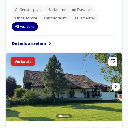
Außenstellplatz
Badezimmer mit Dusche
Einbauküche
Fahrradraum
Hausmeister
+3 weitere
arrow_forward
Details ansehen
favorite
Verkauft
chevron_right