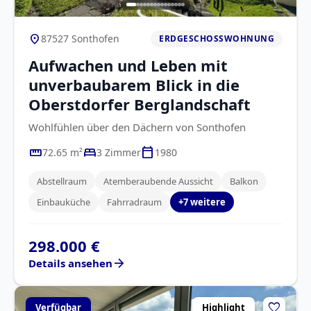
location_on
87527 Sonthofen
ERDGESCHOSSWOHNUNG
Aufwachen und Leben mit
unverbaubarem Blick in die
Oberstdorfer Berglandschaft
Wohlfühlen über den Dächern von Sonthofen
straighten
bed
calendar_today
72.65 m²
3 Zimmer
1980
Abstellraum
Atemberaubende Aussicht
Balkon
Einbauküche
Fahrradraum
+7 weitere
298.000 €
arrow_forward
Details ansehen
favorite
Verfügbar
Highlight