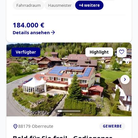
Fahrradraum
Hausmeister
+4 weitere
184.000 €
arrow_forward
Details ansehen
favorite
Verfügbar
Highlight
chevron_right
location_on
88179 Oberreute
GEWERBE
Bald für Sie frei! Gediegenes