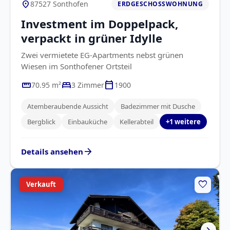
location_on
87527 Sonthofen
ERDGESCHOSSWOHNUNG
Investment im Doppelpack,
verpackt in grüner Idylle
Zwei vermietete EG-Apartments nebst grünen
Wiesen im Sonthofener Ortsteil
straighten
bed
calendar_today
70.95 m²
3 Zimmer
1900
Atemberaubende Aussicht
Badezimmer mit Dusche
Bergblick
Einbauküche
Kellerabteil
+1 weitere
arrow_forward
Details ansehen
favorite
Verkauft
chevron_right