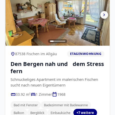
chevron_right
location_on
87538 Fischen im Allgäu
ETAGENWOHNUNG
Den Bergen nah und dem Stress
fern
Schnuckeliges Apartment im malerischen Fischen
sucht nach neuen Eigentümern
straighten
bed
calendar_today
33.92 m²
1 Zimmer
1968
Bad mit Fenster
Badezimmer mit Badewanne
Balkon
Bergblick
Einbauküche
+7 weitere