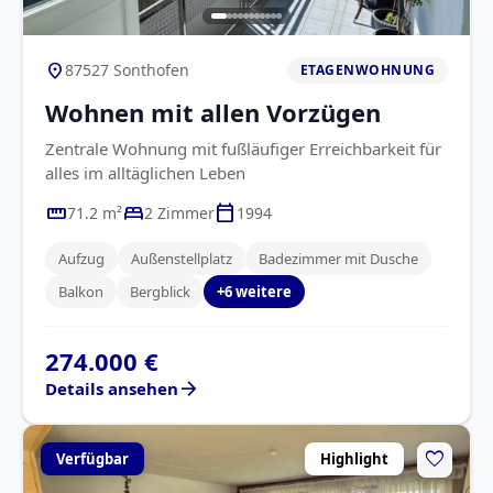
location_on
87527 Sonthofen
ETAGENWOHNUNG
Wohnen mit allen Vorzügen
Zentrale Wohnung mit fußläufiger Erreichbarkeit für
alles im alltäglichen Leben
straighten
bed
calendar_today
71.2 m²
2 Zimmer
1994
Aufzug
Außenstellplatz
Badezimmer mit Dusche
Balkon
Bergblick
+6 weitere
274.000 €
arrow_forward
Details ansehen
favorite
Verfügbar
Highlight