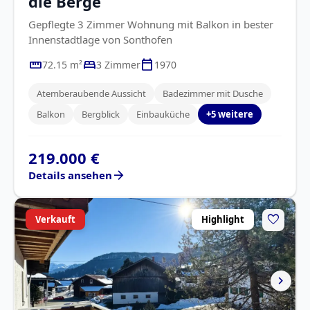
die Berge
Gepflegte 3 Zimmer Wohnung mit Balkon in bester
Innenstadtlage von Sonthofen
straighten
bed
calendar_today
72.15 m²
3 Zimmer
1970
Atemberaubende Aussicht
Badezimmer mit Dusche
Balkon
Bergblick
Einbauküche
+5 weitere
219.000 €
arrow_forward
Details ansehen
favorite
Verkauft
Highlight
chevron_right