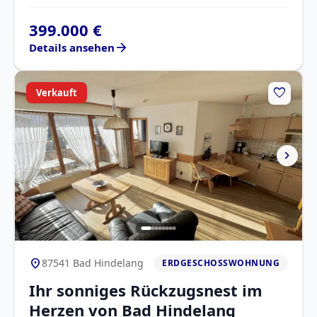
399.000 €
arrow_forward
Details ansehen
favorite
Verkauft
chevron_right
location_on
87541 Bad Hindelang
ERDGESCHOSSWOHNUNG
Ihr sonniges Rückzugsnest im
Herzen von Bad Hindelang