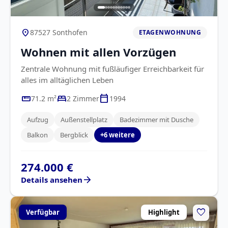
location_on
87527 Sonthofen
ETAGENWOHNUNG
Wohnen mit allen Vorzügen
Zentrale Wohnung mit fußläufiger Erreichbarkeit für
alles im alltäglichen Leben
straighten
bed
calendar_today
71.2 m²
2 Zimmer
1994
Aufzug
Außenstellplatz
Badezimmer mit Dusche
Balkon
Bergblick
+6 weitere
274.000 €
arrow_forward
Details ansehen
favorite
Verfügbar
Highlight