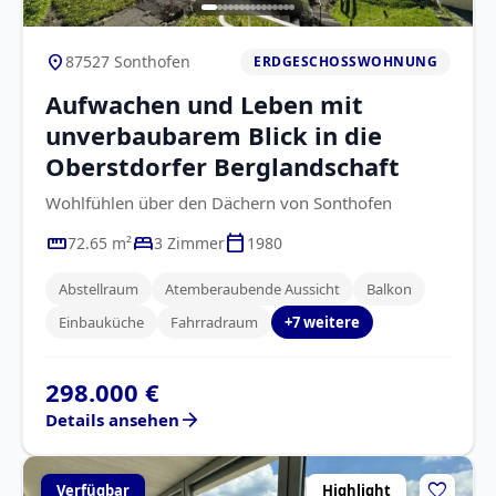
location_on
87527 Sonthofen
ERDGESCHOSSWOHNUNG
Aufwachen und Leben mit
unverbaubarem Blick in die
Oberstdorfer Berglandschaft
Wohlfühlen über den Dächern von Sonthofen
straighten
bed
calendar_today
72.65 m²
3 Zimmer
1980
Abstellraum
Atemberaubende Aussicht
Balkon
Einbauküche
Fahrradraum
+7 weitere
298.000 €
arrow_forward
Details ansehen
favorite
Verfügbar
Highlight