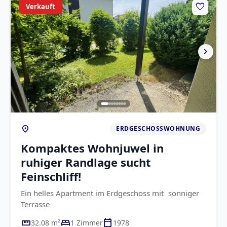
favorite
Verkauft
chevron_right
location_on
ERDGESCHOSSWOHNUNG
Kompaktes Wohnjuwel in
ruhiger Randlage sucht
Feinschliff!
Ein helles Apartment im Erdgeschoss mit sonniger
Terrasse
straighten
bed
calendar_today
32.08 m²
1 Zimmer
1978