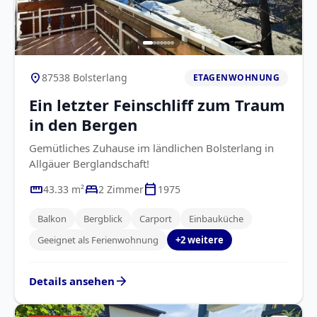
location_on
87538 Bolsterlang
ETAGENWOHNUNG
Ein letzter Feinschliff zum Traum
in den Bergen
Gemütliches Zuhause im ländlichen Bolsterlang in
Allgäuer Berglandschaft!
straighten
bed
calendar_today
43.33 m²
2 Zimmer
1975
Balkon
Bergblick
Carport
Einbauküche
Geeignet als Ferienwohnung
+2 weitere
arrow_forward
Details ansehen