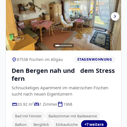
chevron_right
location_on
87538 Fischen im Allgäu
ETAGENWOHNUNG
Den Bergen nah und dem Stress
fern
Schnuckeliges Apartment im malerischen Fischen
sucht nach neuen Eigentümern
straighten
bed
calendar_today
33.92 m²
1 Zimmer
1968
Bad mit Fenster
Badezimmer mit Badewanne
Balkon
Bergblick
Einbauküche
+7 weitere