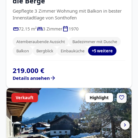
die Berge
Gepflegte 3 Zimmer Wohnung mit Balkon in bester
Innenstadtlage von Sonthofen
straighten
bed
calendar_today
72.15 m²
3 Zimmer
1970
Atemberaubende Aussicht
Badezimmer mit Dusche
Balkon
Bergblick
Einbauküche
+5 weitere
219.000 €
arrow_forward
Details ansehen
favorite
Verkauft
Highlight
chevron_right