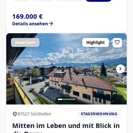
169.000 €
arrow_forward
Details ansehen
favorite
Reserviert
Highlight
chevron_right
location_on
87527 Sonthofen
ETAGENWOHNUNG
Mitten im Leben und mit Blick in