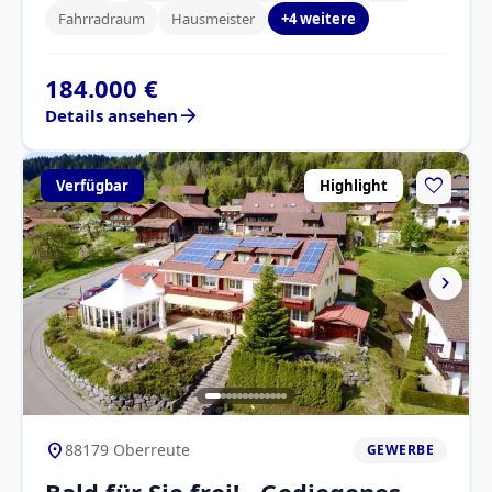
Fahrradraum
Hausmeister
+4 weitere
184.000 €
arrow_forward
Details ansehen
favorite
Verfügbar
Highlight
chevron_right
location_on
88179 Oberreute
GEWERBE
Bald für Sie frei! Gediegenes