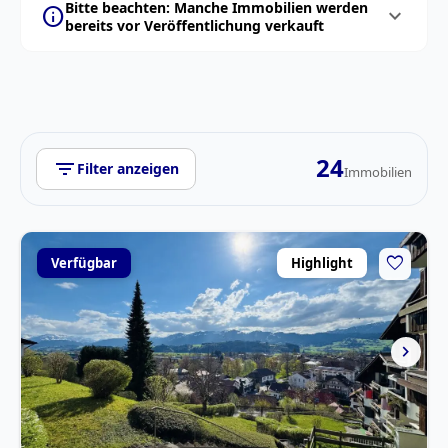
Bitte beachten: Manche Immobilien werden
info
expand_more
bereits vor Veröffentlichung verkauft
24
filter_list
Filter anzeigen
Immobilien
favorite
Verfügbar
Highlight
chevron_right