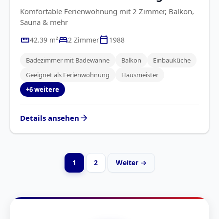
Komfortable Ferienwohnung mit 2 Zimmer, Balkon,
Sauna & mehr
straighten
bed
calendar_today
42.39 m²
2 Zimmer
1988
Badezimmer mit Badewanne
Balkon
Einbauküche
Geeignet als Ferienwohnung
Hausmeister
+6 weitere
arrow_forward
Details ansehen
1
2
Weiter →