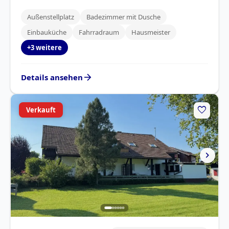
Außenstellplatz
Badezimmer mit Dusche
Einbauküche
Fahrradraum
Hausmeister
+3 weitere
arrow_forward
Details ansehen
favorite
Verkauft
chevron_right