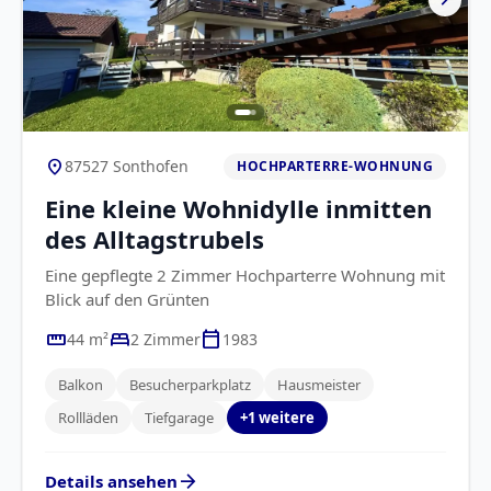
location_on
87527 Sonthofen
HOCHPARTERRE-WOHNUNG
Eine kleine Wohnidylle inmitten
des Alltagstrubels
Eine gepflegte 2 Zimmer Hochparterre Wohnung mit
Blick auf den Grünten
straighten
bed
calendar_today
44 m²
2 Zimmer
1983
Balkon
Besucherparkplatz
Hausmeister
Rollläden
Tiefgarage
+1 weitere
arrow_forward
Details ansehen