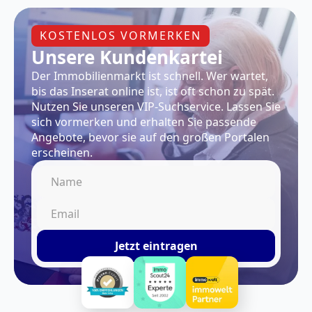
KOSTENLOS VORMERKEN
Unsere Kundenkartei
Der Immobilienmarkt ist schnell. Wer wartet,
bis das Inserat online ist, ist oft schon zu spät.
Nutzen Sie unseren VIP-Suchservice. Lassen Sie
sich vormerken und erhalten Sie passende
Angebote, bevor sie auf den großen Portalen
erscheinen.
Jetzt eintragen