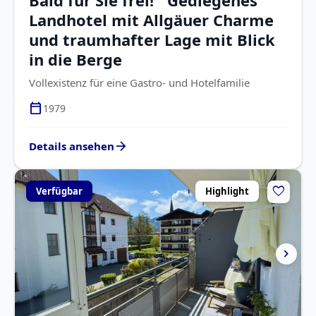
Landhotel mit Allgäuer Charme
und traumhafter Lage mit Blick
in die Berge
Vollexistenz für eine Gastro- und Hotelfamilie
calendar_today
1979
arrow_forward
Details ansehen
favorite
Verfügbar
Highlight
chevron_right