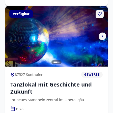
favorite
Verfügbar
chevron_right
location_on
87527 Sonthofen
GEWERBE
Tanzlokal mit Geschichte und
Zukunft
Ihr neues Standbein zentral im Oberallgäu
calendar_today
1978