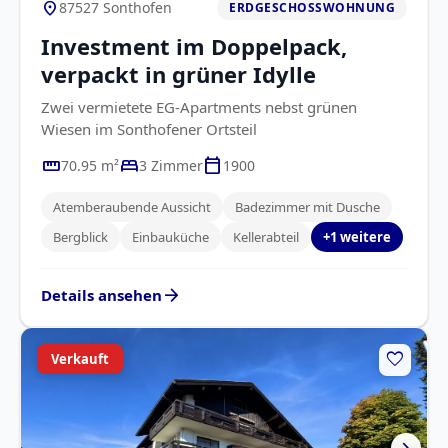
location_on
87527 Sonthofen
ERDGESCHOSSWOHNUNG
Investment im Doppelpack,
verpackt in grüner Idylle
Zwei vermietete EG-Apartments nebst grünen
Wiesen im Sonthofener Ortsteil
straighten
bed
calendar_today
70.95 m²
3 Zimmer
1900
Atemberaubende Aussicht
Badezimmer mit Dusche
Bergblick
Einbauküche
Kellerabteil
+1 weitere
arrow_forward
Details ansehen
favorite
Verkauft
chevron_right