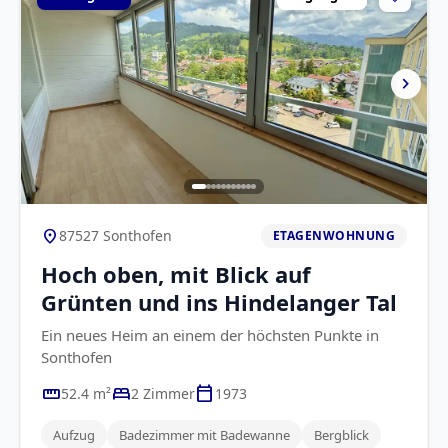
chevron_right
location_on
87527 Sonthofen
ETAGENWOHNUNG
Hoch oben, mit Blick auf
Grünten und ins Hindelanger Tal
Ein neues Heim an einem der höchsten Punkte in
Sonthofen
straighten
bed
calendar_today
52.4 m²
2 Zimmer
1973
Aufzug
Badezimmer mit Badewanne
Bergblick